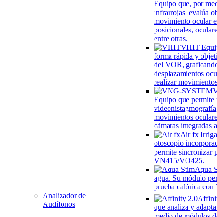
Equipo que, por me
infrarrojas, evalúa o
movimiento ocular e
posicionales, oculare
entre otras.
VHIT
Equi
forma rápida y objet
del VOR, graficando
desplazamientos ocul
realizar movimientos
Equipo que permite r
videonistagmografía
movimientos oculare
cámaras integradas a
Air fx
Irrig
otoscopio incorpora
permite sincronizar 
VN415/VO425.
Aqua S
agua. Su módulo per
prueba calórica co
Analizador de
Affini
Audífonos
que analiza y adapta
medio de módulos d