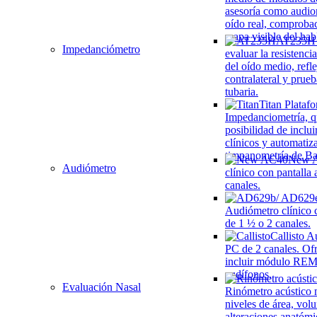
asesoría como audio
oído real, comproba
mapa visible del hab
AT235H
Impedanciómetro
evaluar la resistenci
del oído medio, refle
contralateral y prue
tubaria.
Titan
Plataf
Impedanciometría, q
posibilidad de incl
clínicos y automati
timpanometría de B
New 
Audiómetro
clínico con pantalla 
canales.
Audiómetro clínico c
de 1 ½ o 2 canales.
Callisto
Au
PC de 2 canales. Ofr
incluir módulo REM 
audífonos,
Evaluación Nasal
Rinómetro acústico
niveles de área, vol
alteraciones anatómi