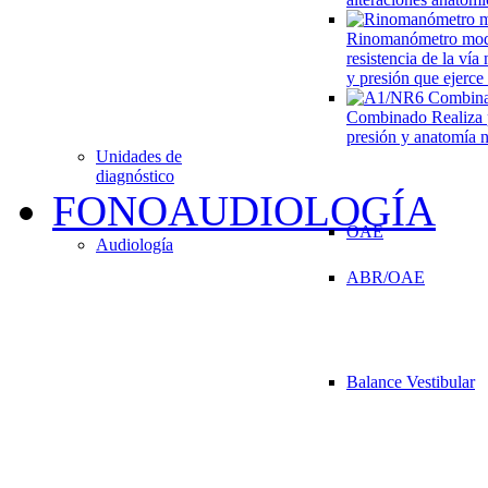
Rinomanómetro mo
resistencia de la vía
y presión que ejerce
Combinado
Realiza 
presión y anatomía n
Unidades de
diagnóstico
FONOAUDIOLOGÍA
OAE
Audiología
ABR/OAE
Balance Vestibular