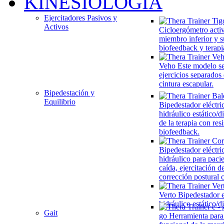
KINESIOLOGÍA
Ejercitadores Pasivos y
Activos
Cicloergómetro acti
miembro inferior y s
biofeedback y terapi
Veho
Este modelo se
ejercicios separados
cintura escapular.
Bipedestación y
Equilibrio
Bipedestador eléctri
hidráulico estático/
de la terapia con res
biofeedback.
Bipedestador eléctri
hidráulico para paci
caída, ejercitación de
corrección postural
Verto
Bipedestador e
hidráulico estático/
Gait
go
Herramienta para 