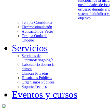
funcional de la marc
posibilidades de los 
esfuerzo durante el 
sistema hidráulico y
objetivo.
Terapia Combinada
Electroestimulación
Aplicación de Vacío
Terapia Onda de
Choque
Servicios
Servicios de
Otorrinolaringología
Laboratorio docencia
clínica
Clínicas Privadas
Hospitales Públicos
Organismos Públicos
Soporte Técnico
Eventos y cursos