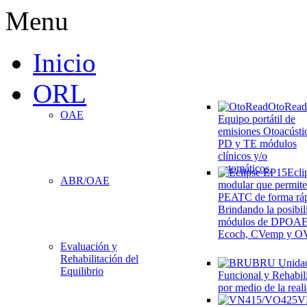
Menu
Inicio
ORL
OtoRead
OAE
Equipo portátil de
emisiones Otoacústi
PD y TE módulos
clínicos y/o
automáticos.
Ecli
ABR/OAE
modular que permite
PEATC de forma rápi
Brindando la posibil
módulos de DPOA
Ecoch, CVemp y O
Evaluación y
Rehabilitación del
BRU
Unida
Equilibrio
Funcional y Rehabili
por medio de la reali
V