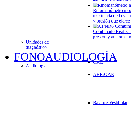
Rinomanómetro mo
resistencia de la vía
y presión que ejerce
Combinado
Realiza 
presión y anatomía n
Unidades de
diagnóstico
FONOAUDIOLOGÍA
OAE
Audiología
ABR/OAE
Balance Vestibular