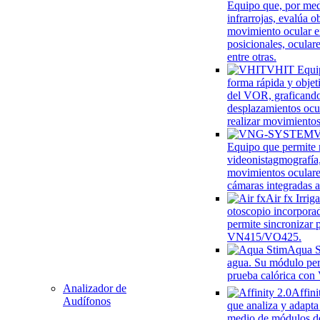
Equipo que, por me
infrarrojas, evalúa o
movimiento ocular e
posicionales, oculare
entre otras.
VHIT
Equi
forma rápida y objet
del VOR, graficando
desplazamientos ocul
realizar movimientos
Equipo que permite r
videonistagmografía
movimientos oculare
cámaras integradas a
Air fx
Irrig
otoscopio incorpora
permite sincronizar 
VN415/VO425.
Aqua S
agua. Su módulo per
prueba calórica co
Analizador de
Affini
Audífonos
que analiza y adapta
medio de módulos d