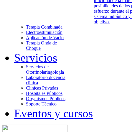
funcional de la marc
posibilidades de los 
esfuerzo durante el 
sistema hidráulico y
objetivo.
Terapia Combinada
Electroestimulación
Aplicación de Vacío
Terapia Onda de
Choque
Servicios
Servicios de
Otorrinolaringología
Laboratorio docencia
clínica
Clínicas Privadas
Hospitales Públicos
Organismos Públicos
Soporte Técnico
Eventos y cursos