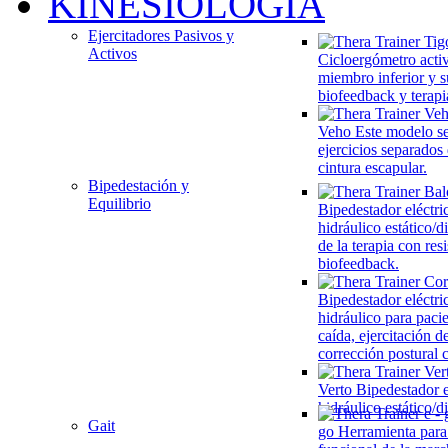
KINESIOLOGÍA
Ejercitadores Pasivos y
Activos
Cicloergómetro acti
miembro inferior y s
biofeedback y terapi
Veho
Este modelo se
ejercicios separados
cintura escapular.
Bipedestación y
Equilibrio
Bipedestador eléctri
hidráulico estático/
de la terapia con res
biofeedback.
Bipedestador eléctri
hidráulico para paci
caída, ejercitación de
corrección postural
Verto
Bipedestador e
hidráulico estático/
Gait
go
Herramienta para 