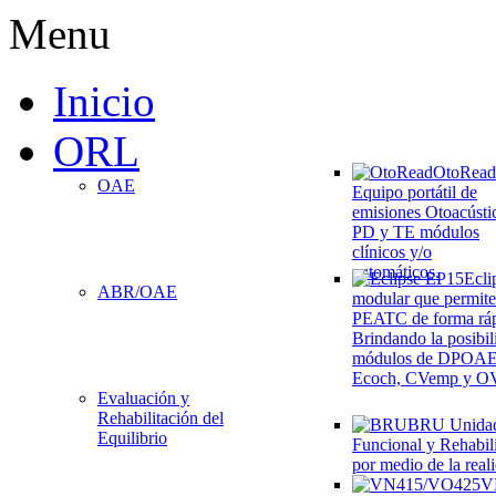
Menu
Inicio
ORL
OtoRead
OAE
Equipo portátil de
emisiones Otoacústi
PD y TE módulos
clínicos y/o
automáticos.
Ecli
ABR/OAE
modular que permite
PEATC de forma rápi
Brindando la posibil
módulos de DPOA
Ecoch, CVemp y O
Evaluación y
Rehabilitación del
BRU
Unida
Equilibrio
Funcional y Rehabili
por medio de la reali
V