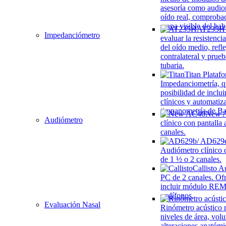
asesoría como audio
oído real, comproba
mapa visible del hab
AT235H
Impedanciómetro
evaluar la resistenci
del oído medio, refle
contralateral y prue
tubaria.
Titan
Plataf
Impedanciometría, q
posibilidad de incl
clínicos y automati
timpanometría de B
New 
Audiómetro
clínico con pantalla 
canales.
Audiómetro clínico c
de 1 ½ o 2 canales.
Callisto
Au
PC de 2 canales. Ofr
incluir módulo REM 
audífonos,
Evaluación Nasal
Rinómetro acústico
niveles de área, vol
alteraciones anatómi