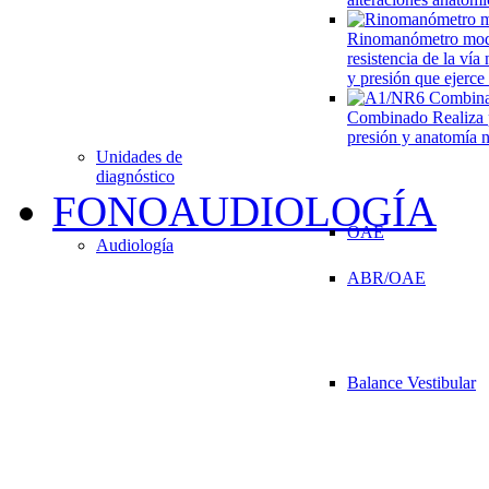
Rinomanómetro mo
resistencia de la vía
y presión que ejerce
Combinado
Realiza 
presión y anatomía n
Unidades de
diagnóstico
FONOAUDIOLOGÍA
OAE
Audiología
ABR/OAE
Balance Vestibular