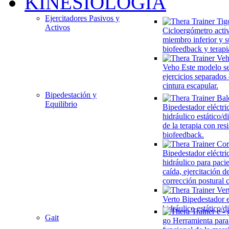
KINESIOLOGÍA
Ejercitadores Pasivos y
Activos
Cicloergómetro acti
miembro inferior y s
biofeedback y terapi
Veho
Este modelo se
ejercicios separados
cintura escapular.
Bipedestación y
Equilibrio
Bipedestador eléctri
hidráulico estático/
de la terapia con res
biofeedback.
Bipedestador eléctri
hidráulico para paci
caída, ejercitación de
corrección postural
Verto
Bipedestador e
hidráulico estático/
Gait
go
Herramienta para 