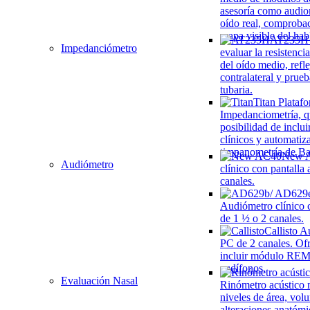
asesoría como audio
oído real, comproba
mapa visible del hab
AT235H
Impedanciómetro
evaluar la resistenci
del oído medio, refle
contralateral y prue
tubaria.
Titan
Plataf
Impedanciometría, q
posibilidad de incl
clínicos y automati
timpanometría de B
New 
Audiómetro
clínico con pantalla 
canales.
Audiómetro clínico c
de 1 ½ o 2 canales.
Callisto
Au
PC de 2 canales. Ofr
incluir módulo REM 
audífonos,
Evaluación Nasal
Rinómetro acústico
niveles de área, vol
alteraciones anatómi