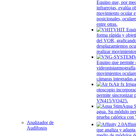
Equipo que, por me
infrarrojas, evalúa o
movimiento ocular e
posicionales, oculare
entre otras.
VHIT
Equi
forma rápida y objet
del VOR, graficando
desplazamientos ocul
realizar movimientos
Equipo que permite r
videonistagmografía
movimientos oculare
cámaras integradas a
Air fx
Irrig
otoscopio incorpora
permite sincronizar 
VN415/VO425.
Aqua S
agua. Su módulo per
prueba calórica co
Analizador de
Affini
Audífonos
que analiza y adapta
medio de módulos d