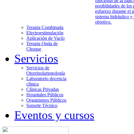
funcional de la marc
posibilidades de los 
esfuerzo durante el 
sistema hidráulico y
objetivo.
Terapia Combinada
Electroestimulación
Aplicación de Vacío
Terapia Onda de
Choque
Servicios
Servicios de
Otorrinolaringología
Laboratorio docencia
clínica
Clínicas Privadas
Hospitales Públicos
Organismos Públicos
Soporte Técnico
Eventos y cursos