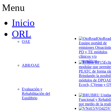
Menu
Inicio
ORL
OtoRead
OAE
Equipo portátil de
emisiones Otoacústi
PD y TE módulos
clínicos y/o
automáticos.
Ecli
ABR/OAE
modular que permite
PEATC de forma rápi
Brindando la posibil
módulos de DPOA
Ecoch, CVemp y O
Evaluación y
Rehabilitación del
BRU
Unida
Equilibrio
Funcional y Rehabili
por medio de la reali
V