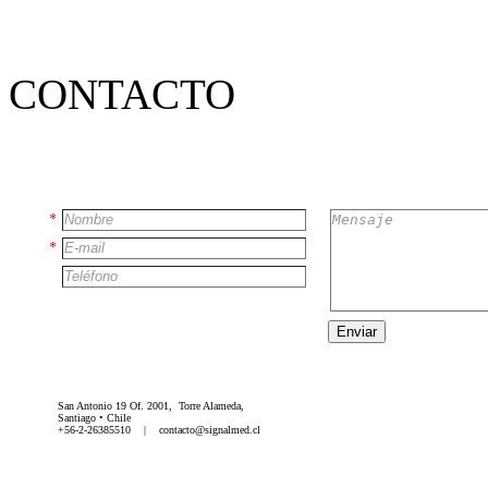
CONTACTO
*
*
Enviar
San Antonio 19 Of. 2001, Torre Alameda,
Santiago • Chile
+56-2-26385510 | contacto@signalmed.cl