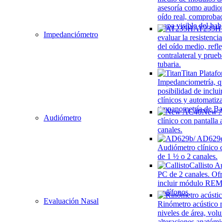
asesoría como audio
oído real, comproba
mapa visible del hab
AT235H
Impedanciómetro
evaluar la resistenci
del oído medio, refle
contralateral y prue
tubaria.
Titan
Plataf
Impedanciometría, q
posibilidad de incl
clínicos y automati
timpanometría de B
New 
Audiómetro
clínico con pantalla 
canales.
Audiómetro clínico c
de 1 ½ o 2 canales.
Callisto
Au
PC de 2 canales. Ofr
incluir módulo REM 
audífonos,
Evaluación Nasal
Rinómetro acústico
niveles de área, vol
alteraciones anatómi