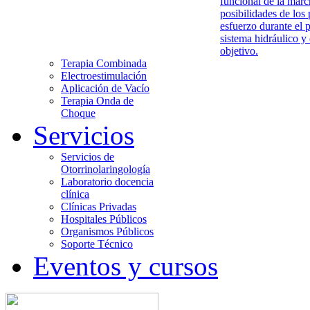
funcional de la marc
posibilidades de los 
esfuerzo durante el 
sistema hidráulico y
objetivo.
Terapia Combinada
Electroestimulación
Aplicación de Vacío
Terapia Onda de
Choque
Servicios
Servicios de
Otorrinolaringología
Laboratorio docencia
clínica
Clínicas Privadas
Hospitales Públicos
Organismos Públicos
Soporte Técnico
Eventos y cursos