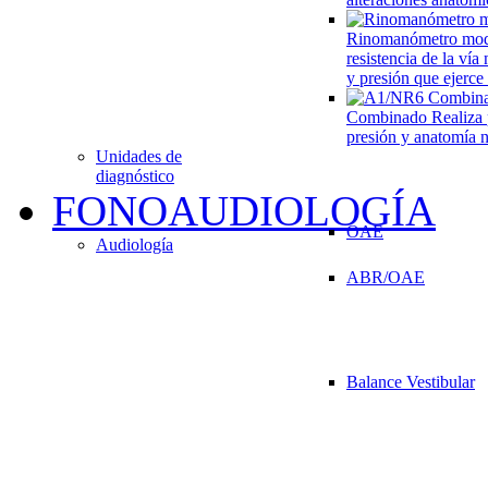
Rinomanómetro mo
resistencia de la vía
y presión que ejerce
Combinado
Realiza 
presión y anatomía n
Unidades de
diagnóstico
FONOAUDIOLOGÍA
OAE
Audiología
ABR/OAE
Balance Vestibular