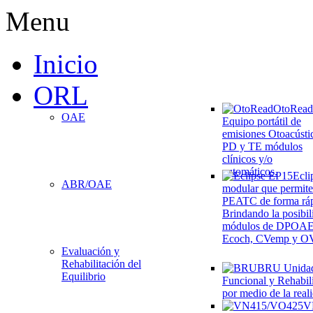
Menu
Inicio
ORL
OtoRead
OAE
Equipo portátil de
emisiones Otoacústi
PD y TE módulos
clínicos y/o
automáticos.
Ecli
ABR/OAE
modular que permite
PEATC de forma rápi
Brindando la posibil
módulos de DPOA
Ecoch, CVemp y O
Evaluación y
Rehabilitación del
BRU
Unida
Equilibrio
Funcional y Rehabili
por medio de la reali
V