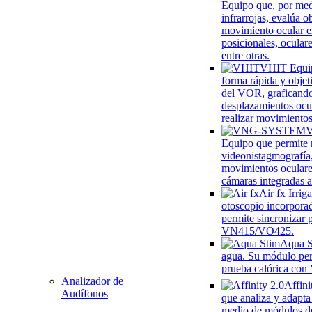
Equipo que, por me
infrarrojas, evalúa o
movimiento ocular e
posicionales, oculare
entre otras.
VHIT
Equi
forma rápida y objet
del VOR, graficando
desplazamientos ocul
realizar movimientos
Equipo que permite r
videonistagmografía
movimientos oculare
cámaras integradas a
Air fx
Irrig
otoscopio incorpora
permite sincronizar 
VN415/VO425.
Aqua S
agua. Su módulo per
prueba calórica co
Analizador de
Affini
Audífonos
que analiza y adapta
medio de módulos d